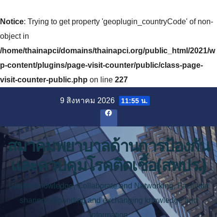
Notice
: Trying to get property 'geoplugin_countryCode' of non-
object in
/home/thainapci/domains/thainapci.org/public_html/2021/w
p-content/plugins/page-visit-counter/public/class-page-
visit-counter-public.php
on line
227
Skip
9 สิงหาคม 2026
11:55 น.
to
content
สมาคมพยาบาลด้านการป้องกัน
และควบคุมโรคติดเชื้อ(สพปร.)
Update knowledge, Collaborate and Networking, Facilitate
sharing, expanding and exchanging knowledge and
information