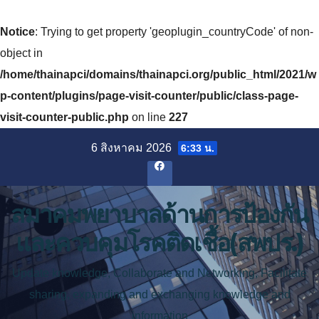
Notice
: Trying to get property 'geoplugin_countryCode' of non-
object in
/home/thainapci/domains/thainapci.org/public_html/2021/w
p-content/plugins/page-visit-counter/public/class-page-
visit-counter-public.php
on line
227
Skip
6 สิงหาคม 2026
6:33 น.
to
content
สมาคมพยาบาลด้านการป้องกัน
และควบคุมโรคติดเชื้อ(สพปร.)
Update knowledge, Collaborate and Networking, Facilitate
sharing, expanding and exchanging knowledge and
information