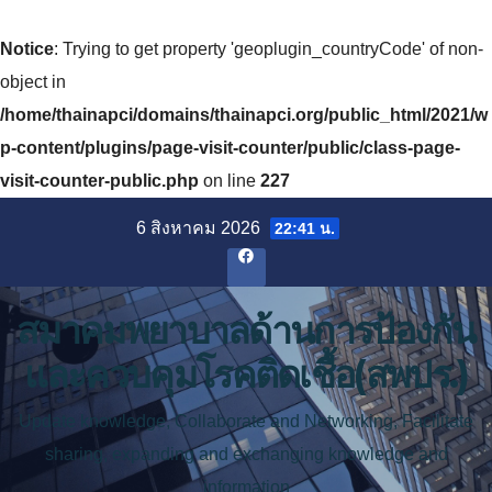
Notice
: Trying to get property 'geoplugin_countryCode' of non-
object in
/home/thainapci/domains/thainapci.org/public_html/2021/w
p-content/plugins/page-visit-counter/public/class-page-
visit-counter-public.php
on line
227
Skip
6 สิงหาคม 2026
22:41 น.
to
content
สมาคมพยาบาลด้านการป้องกัน
และควบคุมโรคติดเชื้อ(สพปร.)
Update knowledge, Collaborate and Networking, Facilitate
sharing, expanding and exchanging knowledge and
information