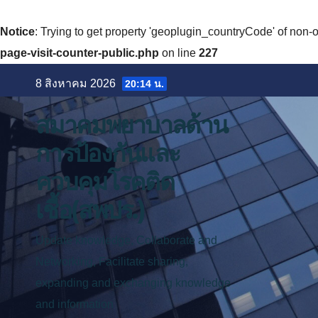
Notice
: Trying to get property 'geoplugin_countryCode' of non-o
page-visit-counter-public.php
on line
227
Skip
8 สิงหาคม 2026
20:14 น.
to
content
สมาคมพยาบาลด้าน
การป้องกันและ
ควบคุมโรคติด
เชื้อ(สพปร.)
Update knowledge, Collaborate and
Networking, Facilitate sharing,
expanding and exchanging knowledge
and information