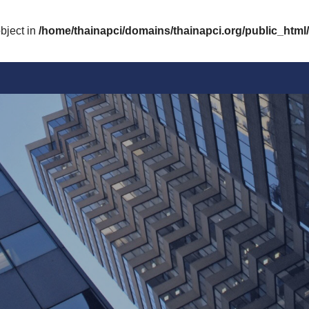
bject in
/home/thainapci/domains/thainapci.org/public_html/