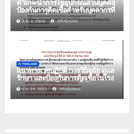
คำแนะนำการใช้อุปกรณ์ส่วนบุคคล
ป้องกันการติดเชื้อสำหรับบุคลากรที่
ดูแลผู้ป่วยโควิด-19 ฉบับปรับปรุง วัน
ส.ค. 1, 2023
JIRADANAI
ที่ 27 กรกฎาคม 2566
IC THAILAND
แนวทางเวชปฏิบัติ การวินิจฉัย ดูแล
รักษา และป้องกันการติดเชื้อในโรง
พยาบาล กรณีโรคติดเชื้อไวรัส
ก.ย. 29, 2022
JIRADANAI
โคโรนา 2019 (COVID-19) สำหรับ
แพทย์และบุคลากรสาธารณสุข ฉบับ
ปรับปรุง ครั้งที่ 25 วันที่ 29 กันยายน
2565