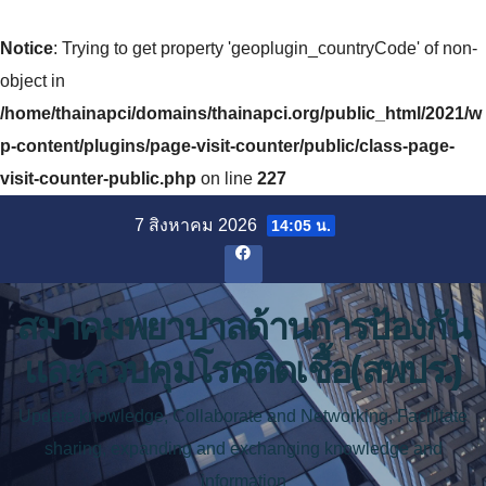
Notice
: Trying to get property 'geoplugin_countryCode' of non-
object in
/home/thainapci/domains/thainapci.org/public_html/2021/w
p-content/plugins/page-visit-counter/public/class-page-
visit-counter-public.php
on line
227
Skip
7 สิงหาคม 2026
14:05 น.
to
content
สมาคมพยาบาลด้านการป้องกัน
และควบคุมโรคติดเชื้อ(สพปร.)
Update knowledge, Collaborate and Networking, Facilitate
sharing, expanding and exchanging knowledge and
information