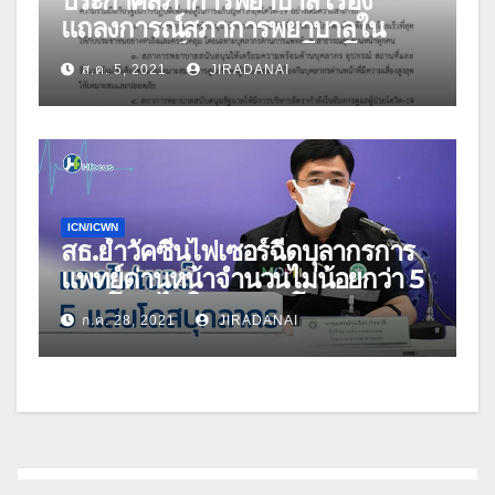
ประกาศสภาการพยาบาล เรื่อง
แถลงการณ์สภาการพยาบาลใน
สถานการณ์แพร่ระบาดโรคโค
ส.ค. 5, 2021
JIRADANAI
วิด-19
ICN/ICWN
สธ.ย้ำวัคซีนไฟเซอร์ฉีดบุลากรการ
แพทย์ด่านหน้าจำนวนไม่น้อยกว่า 5
แสนโดส ไม่ใช่ 2 แสนโดส!!
ก.ค. 28, 2021
JIRADANAI
#Hfocus