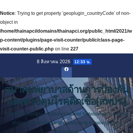
Notice
: Trying to get property 'geoplugin_countryCode' of non-
object in
/home/thainapci/domains/thainapci.org/public_html/2021/w
p-content/plugins/page-visit-counter/public/class-page-
visit-counter-public.php
on line
227
Skip
8 สิงหาคม 2026
12:33 น.
to
content
สมาคมพยาบาลด้านการป้องกัน
และควบคุมโรคติดเชื้อ(สพปร.)
Update knowledge, Collaborate and Networking, Facilitate
sharing, expanding and exchanging knowledge and
information