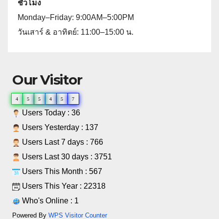
ชั่วโมง
Monday–Friday: 9:00AM–5:00PM
วันเสาร์ & อาทิตย์: 11:00–15:00 น.
Our Visitor
4
5
5
4
5
7
Users Today : 36
Users Yesterday : 137
Users Last 7 days : 766
Users Last 30 days : 3751
Users This Month : 567
Users This Year : 22318
Who's Online : 1
Powered By
WPS Visitor Counter