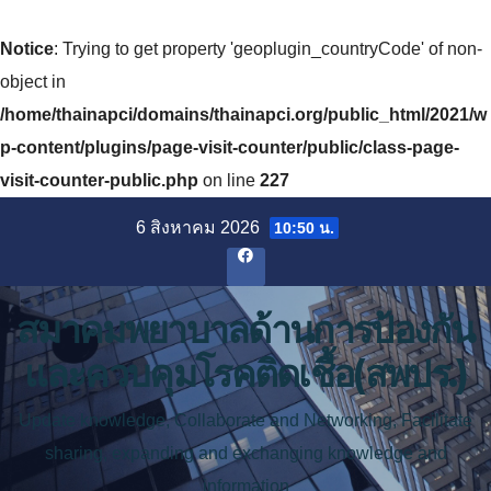
Notice
: Trying to get property 'geoplugin_countryCode' of non-
object in
/home/thainapci/domains/thainapci.org/public_html/2021/w
p-content/plugins/page-visit-counter/public/class-page-
visit-counter-public.php
on line
227
Skip
6 สิงหาคม 2026
10:50 น.
to
content
สมาคมพยาบาลด้านการป้องกัน
และควบคุมโรคติดเชื้อ(สพปร.)
Update knowledge, Collaborate and Networking, Facilitate
sharing, expanding and exchanging knowledge and
information