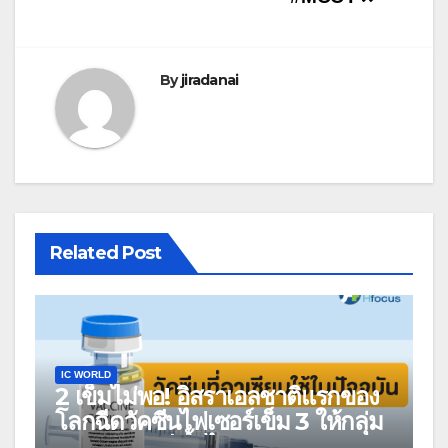
By
jiradanai
Related Post
IC WORLD
2 เข็มไม่พอ! อิสราเอลชาติแรกของ
โลกฉีดวัคซีนไฟเซอร์เข็ม 3 ให้กลุ่ม
คนอายุ 60 ปีขึ้นไป