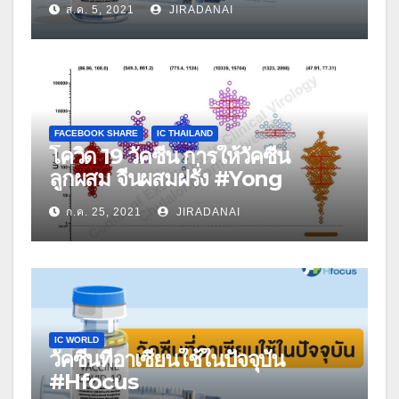
ส.ค. 5, 2021
JIRADANAI
#MGRONLINE
FACEBOOK SHARE
IC THAILAND
โควิด 19 วัคซีน การให้วัคซีน
ลูกผสม จีนผสมฝรั่ง #Yong
Poovorawan
ก.ค. 25, 2021
JIRADANAI
IC WORLD
วัคซีนที่อาเซียนใช้ในปัจจุบัน
#Hfocus