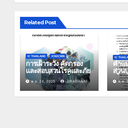
Related Post
IC THAILAND
ICN/ICWN
IC THAIL
การเฝ้าระวัง คัดกรอง
คำแน
และสอบสวนโรคและภัย
ส่วนบ
สุขภาพที่สำคัญในเรือน
เชื้อ
พ.ย. 24, 2025
JIRADANAI
ส.ค. 
จำ
ดูแลผ
ปรับปร
กรกฎ