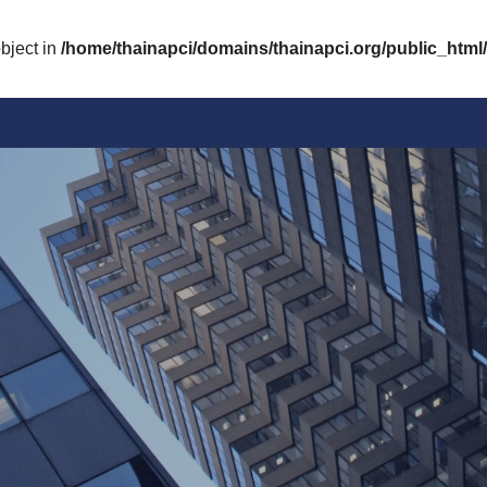
bject in
/home/thainapci/domains/thainapci.org/public_html/