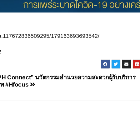
s/a.117672836509295/179163693693542/
2
H Connect” นวัตกรรมอำนวยความสะดวกผู้รับบริการ
าพ #Hfocus