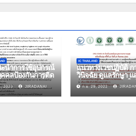
AND
IC THAILAND
ะนำการใช้อุปกรณ์
แนวทางเวชปฏิบัติ ก
ุคคลป้องกันการติด
วินิจฉัย ดูแลรักษา แ
สำหรับบุคลากรที่
ป้องกันการติดเชื้อใ
1, 2023
JIRADANAI
ก.ย. 29, 2022
JIRADA
ู้ป่วยโควิด-19 ฉบับ
พยาบาล กรณีโรคติดเ
ุง วันที่ 27
ไวรัสโคโรนา 2019
าคม 2566
(COVID-19) สำหรับ
แพทย์และบุคลากร
สาธารณสุข ฉบับ
ปรับปรุง ครั้งที่ 25 วัน
29 กันยายน 2565