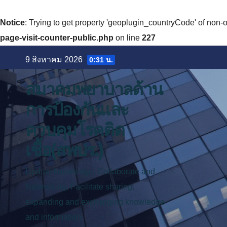
Notice
: Trying to get property 'geoplugin_countryCode' of non-o
page-visit-counter-public.php
on line
227
Skip
9 สิงหาคม 2026
0:31 น.
to
content
สมาคมพยาบาลด้าน
การป้องกันและ
ควบคุมโรคติด
เชื้อ(สพปร.)
Update knowledge, Collaborate and
Networking, Facilitate sharing,
expanding and exchanging knowledge
and information