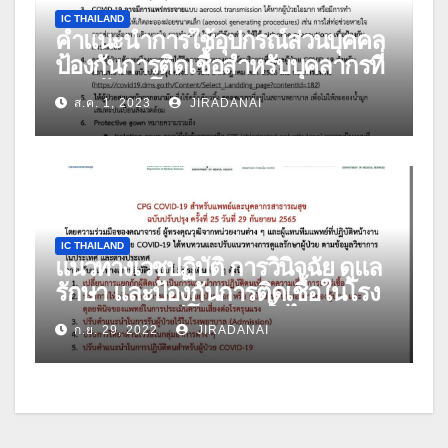
IC THAILAND
คำแนะนำการใช้อุปกรณ์ส่วนบุคคล
ป้องกันการติดเชื้อสำหรับบุคลากรที่
ดูแลผู้ป่วยโควิด-19 ฉบับปรับปรุง วัน
ส.ค. 1, 2023
JIRADANAI
ที่ 27 กรกฎาคม 2566
IC THAILAND
แนวทางเวชปฏิบัติ การวินิจฉัย ดูแล
รักษา และป้องกันการติดเชื้อในโรง
พยาบาล กรณีโรคติดเชื้อไวรัส
ก.ย. 29, 2022
JIRADANAI
โคโรนา 2019 (COVID-19) สำหรับ
แพทย์และบุคลากรสาธารณสุข ฉบับ
ปรับปรุง ครั้งที่ 25 วันที่ 29 กันยายน
2565