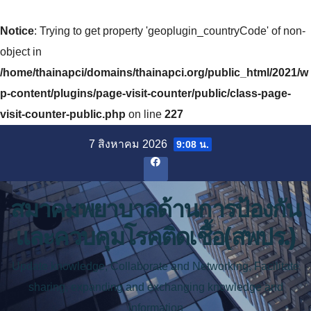
Notice
: Trying to get property 'geoplugin_countryCode' of non-
object in
/home/thainapci/domains/thainapci.org/public_html/2021/w
p-content/plugins/page-visit-counter/public/class-page-
visit-counter-public.php
on line
227
Skip
7 สิงหาคม 2026
9:08 น.
to
content
สมาคมพยาบาลด้านการป้องกัน
และควบคุมโรคติดเชื้อ(สพปร.)
Update knowledge, Collaborate and Networking, Facilitate
sharing, expanding and exchanging knowledge and
information