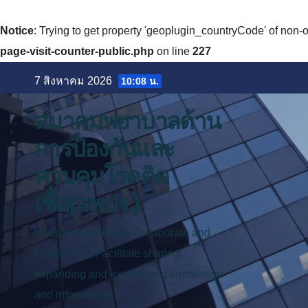
Notice
: Trying to get property 'geoplugin_countryCode' of non-o
page-visit-counter-public.php
on line
227
Skip
7 สิงหาคม 2026
10:08 น.
to
content
สมาคมพยาบาลด้าน
การป้องกันและ
ควบคุมโรคติด
เชื้อ(สพปร.)
Update knowledge, Collaborate and
Networking, Facilitate sharing,
expanding and exchanging knowledge
and information