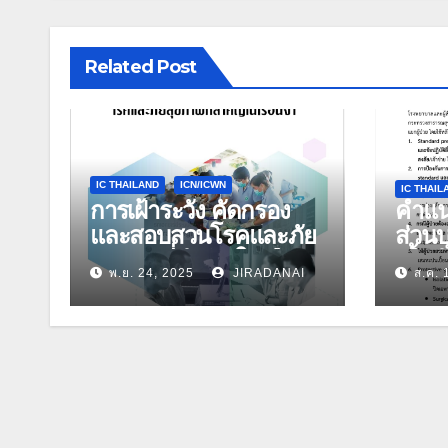
Related Post
IC THAILAND
ICN/ICWN
IC THAIL
การเฝ้าระวัง คัดกรอง
คำแน
และสอบสวนโรคและภัย
ส่วนบ
สุขภาพที่สำคัญในเรือน
เชื้อ
พ.ย. 24, 2025
JIRADANAI
ส.ค. 
จำ
ดูแลผ
ปรับปร
กรกฎ