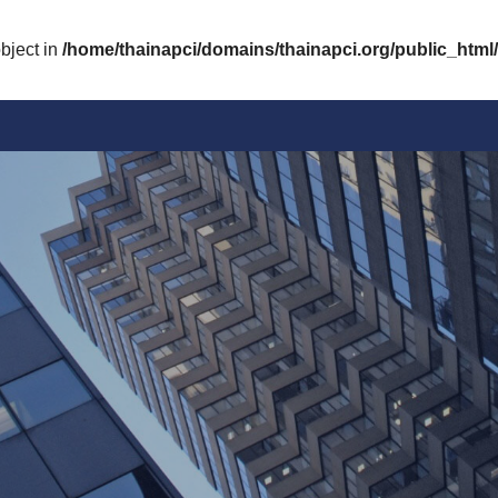
bject in
/home/thainapci/domains/thainapci.org/public_html/