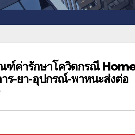
กณฑ์ค่ารักษาโควิดกรณี Hom
การ-ยา-อุปกรณ์-พาหนะส่งต่อ
D