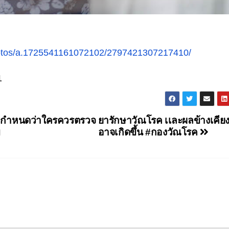
hotos/a.1725541161072102/2797421307217410/
1
ัวกำหนดว่าใครควรตรวจ
ยารักษาวัณโรค เเละผลข้างเคียงท
ข
อาจเกิดขึ้น #กองวัณโรค