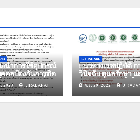
AND
IC THAILAND
ะนำการใช้อุปกรณ์
แนวทางเวชปฏิบัติ ก
ุคคลป้องกันการติด
วินิจฉัย ดูแลรักษา แ
สำหรับบุคลากรที่
ป้องกันการติดเชื้อใ
1, 2023
JIRADANAI
ก.ย. 29, 2022
JIRADA
ู้ป่วยโควิด-19 ฉบับ
พยาบาล กรณีโรคติดเ
ุง วันที่ 27
ไวรัสโคโรนา 2019
าคม 2566
(COVID-19) สำหรับ
แพทย์และบุคลากร
สาธารณสุข ฉบับ
ปรับปรุง ครั้งที่ 25 วัน
29 กันยายน 2565