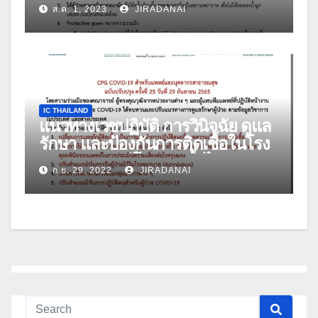
ดูแลผู้ป่วยโควิด-19 ฉบับปรับปรุง วัน
ส.ค. 1, 2023
JIRADANAI
ที่ 27 กรกฎาคม 2566
IC THAILAND
แนวทางเวชปฏิบัติ การวินิจฉัย ดูแล
รักษา และป้องกันการติดเชื้อในโรง
พยาบาล กรณีโรคติดเชื้อไวรัส
ก.ย. 29, 2022
JIRADANAI
โคโรนา 2019 (COVID-19) สำหรับ
แพทย์และบุคลากรสาธารณสุข ฉบับ
ปรับปรุง ครั้งที่ 25 วันที่ 29 กันยายน
2565