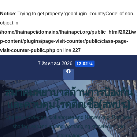
Notice
: Trying to get property 'geoplugin_countryCode' of non-
object in
/home/thainapci/domains/thainapci.org/public_html/2021/w
p-content/plugins/page-visit-counter/public/class-page-
visit-counter-public.php
on line
227
Skip
7 สิงหาคม 2026
12:02 น.
to
content
สมาคมพยาบาลด้านการป้องกัน
และควบคุมโรคติดเชื้อ(สพปร.)
Update knowledge, Collaborate and Networking, Facilitate
sharing, expanding and exchanging knowledge and
information