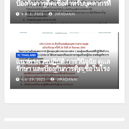
ป้องกันการติดเชื้อสำหรับบุคลากรที่
ดูแลผู้ป่วยโควิด-19 ฉบับปรับปรุง วัน
ส.ค. 1, 2023
JIRADANAI
ที่ 27 กรกฎาคม 2566
IC THAILAND
แนวทางเวชปฏิบัติ การวินิจฉัย ดูแล
รักษา และป้องกันการติดเชื้อในโรง
พยาบาล กรณีโรคติดเชื้อไวรัส
ก.ย. 29, 2022
JIRADANAI
โคโรนา 2019 (COVID-19) สำหรับ
แพทย์และบุคลากรสาธารณสุข ฉบับ
ปรับปรุง ครั้งที่ 25 วันที่ 29 กันยายน
2565