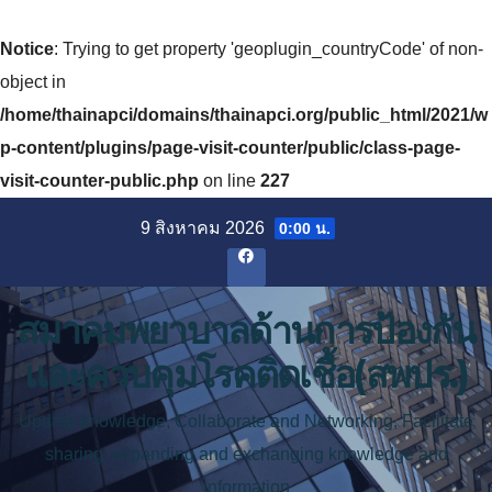
Notice
: Trying to get property 'geoplugin_countryCode' of non-
object in
/home/thainapci/domains/thainapci.org/public_html/2021/w
p-content/plugins/page-visit-counter/public/class-page-
visit-counter-public.php
on line
227
Skip
9 สิงหาคม 2026
0:00 น.
to
content
สมาคมพยาบาลด้านการป้องกัน
และควบคุมโรคติดเชื้อ(สพปร.)
Update knowledge, Collaborate and Networking, Facilitate
sharing, expanding and exchanging knowledge and
information