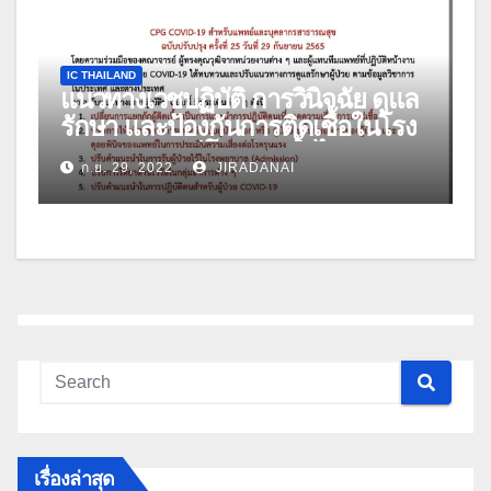
IC THAILAND
แนวทางเวชปฏิบัติ การวินิจฉัย ดูแล
รักษา และป้องกันการติดเชื้อในโรง
พยาบาล กรณีโรคติดเชื้อไวรัส
ก.ย. 29, 2022
JIRADANAI
โคโรนา 2019 (COVID-19) สำหรับ
แพทย์และบุคลากรสาธารณสุข ฉบับ
ปรับปรุง ครั้งที่ 25 วันที่ 29 กันยายน
2565
เรื่องล่าสุด