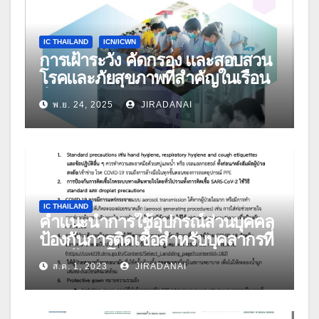
IC THAILAND
ICN/ICWN
การเฝ้าระวัง คัดกรอง และสอบสวน
โรคและภัยสุขภาพที่สำคัญในเรือน
จำ
พ.ย. 24, 2025
JIRADANAI
IC THAILAND
คำแนะนำการใช้อุปกรณ์ส่วนบุคคล
ป้องกันการติดเชื้อสำหรับบุคลากรที่
ดูแลผู้ป่วยโควิด-19 ฉบับปรับปรุง วัน
ส.ค. 1, 2023
JIRADANAI
ที่ 27 กรกฎาคม 2566