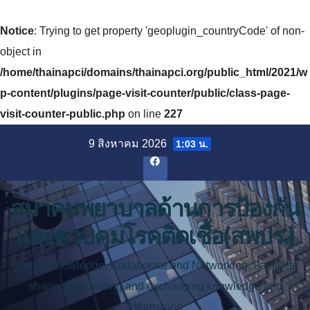
Notice
: Trying to get property 'geoplugin_countryCode' of non-
object in
/home/thainapci/domains/thainapci.org/public_html/2021/w
p-content/plugins/page-visit-counter/public/class-page-
visit-counter-public.php
on line
227
Skip
9 สิงหาคม 2026
1:03 น.
to
content
สมาคมพยาบาลด้านการป้องกัน
และควบคุมโรคติดเชื้อ(สพปร.)
Update knowledge, Collaborate and Networking, Facilitate
sharing, expanding and exchanging knowledge and
information